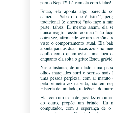
para o Nepal?! Lá vem ela com ideias!
Então, ela aponta algo parecido 
câmera.
“Sabe o que é isto?”, per
tradicional (e sincero) “não faço a m
parte, talvez. E, mesmo assim, ela se
nunca reagiria assim ao meu “não faço
outra vez, afirmando ser um termômetro
visto o comportamento atual. Ela bal
aponta para as duas riscas azuis no me
aquilo como quem avista uma foca de
enquanto ela solta o grito: Estou grávid
Neste instante, de um lado, uma pess
olhos marejados sorri o sorriso mais 
uma pessoa perplexa, com ar matuto e
pela primeira vez na vida, não tem res
Histeria de um lado, reticência do outro
Ela, com um teste de gravidez em uma
do outro, propõe um brinde. Eu m
computador, com a esperança de o 