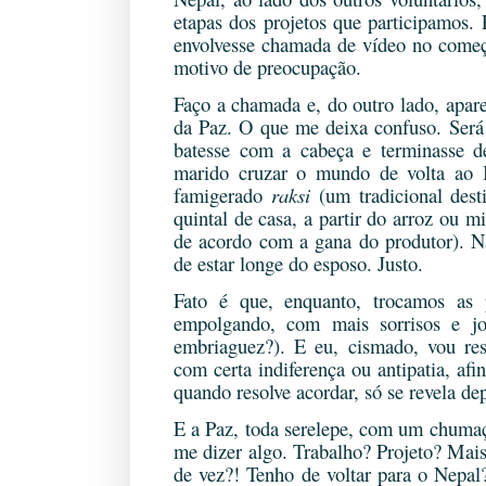
etapas dos projetos que participamos.
envolvesse chamada de vídeo no come
motivo de preocupação.
Faço a chamada e, do outro lado, apare
da Paz. O que me deixa confuso. Será
batesse com a cabeça e terminasse d
marido cruzar o mundo de volta ao 
famigerado
raksi
(um tradicional dest
quintal de casa, a partir do arroz ou mi
de acordo com a gana do produtor). Não
de estar longe do esposo. Justo.
Fato é que, enquanto, trocamos as p
empolgando, com mais sorrisos e jo
embriaguez?). E eu, cismado, vou re
com certa indiferença ou antipatia, af
quando resolve acordar, só se revela de
E a Paz, toda serelepe, com um chumaç
me dizer algo. Trabalho? Projeto? Mais
de vez?! Tenho de voltar para o Nepa