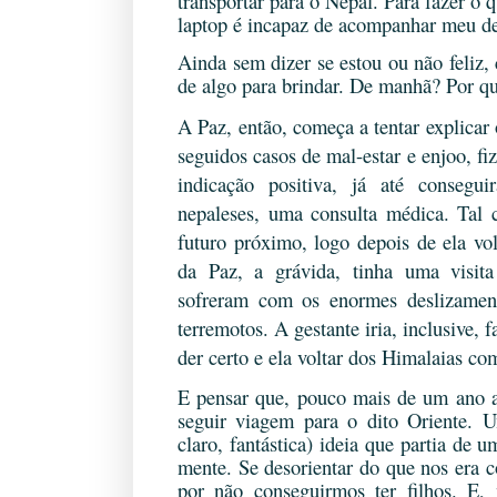
transportar para o Nepal. Para fazer o 
laptop é incapaz de acompanhar meu de
Ainda sem dizer se estou ou não feliz, 
de algo para brindar. De manhã? Por q
A Paz, então, começa a tentar explicar
seguidos casos de mal-estar e enjoo, fiz
indicação positiva, já até conseg
nepaleses, uma consulta médica. Tal 
futuro próximo, logo depois de ela vo
da Paz, a grávida, tinha uma visi
sofreram com os enormes deslizament
terremotos. A gestante iria, inclusive,
der certo e ela voltar dos Himalaias co
E pensar que, pouco mais de um ano at
seguir viagem para o dito Oriente. U
claro, fantástica) ideia que partia de 
mente. Se desorientar do que nos era co
por não conseguirmos ter filhos. E,