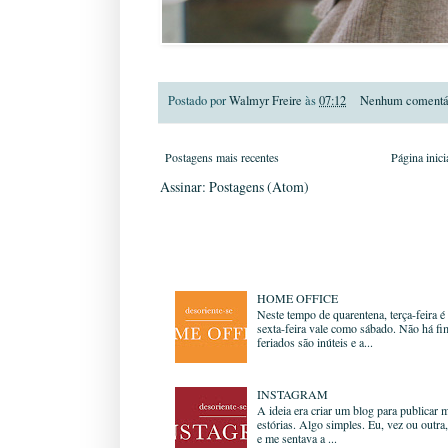
Postado por
Walmyr Freire
às
07:12
Nenhum comentá
Postagens mais recentes
Página inici
Assinar:
Postagens (Atom)
Postagens mais visitadas
HOME OFFICE
Neste tempo de quarentena, terça-feira é
sexta-feira vale como sábado. Não há fi
feriados são inúteis e a...
INSTAGRAM
A ideia era criar um blog para publicar m
estórias. Algo simples. Eu, vez ou outra
e me sentava a ...